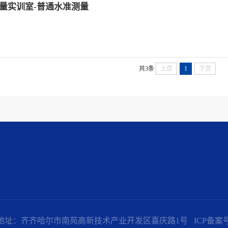
量实训室-普通水准测量
共3条
上页
1
下页
地址：齐齐哈尔市南苑高新技术产业开发区喜庆路1号
ICP备案号