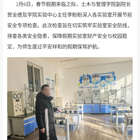
2月6日
，春节假
期来临之际，土木与管理学院副院长
贺全德
及学院
实验中心
主任李盼盼
深入各实验室开展节前
安全专项检查。此次检查旨在切实筑牢实验室安全防线，
排查各类安全隐患，保障假期实验室财产安全与校园稳
定，为师生度过平安祥和的假期保驾护航。